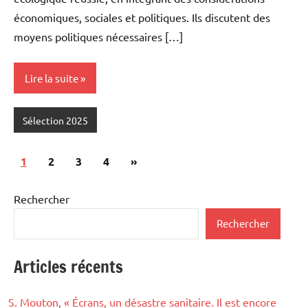
économiques, sociales et politiques. Ils discutent des
moyens politiques nécessaires […]
Lire la suite
Sélection 2025
Pagination
Articles
1
2
3
4
»
des
suivants
publications
Rechercher
Rechercher
Articles récents
S. Mouton, « Écrans, un désastre sanitaire. Il est encore