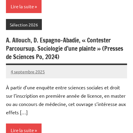
Lire la suite
Sélection 2026
A. Allouch, D. Espagno-Abadie, « Contester
Parcoursup. Sociologie d’une plainte » (Presses
de Sciences Po, 2024)
4 septembre 2025
Fabien
6
Meynier
commentaires
À partir d’une enquête entre sciences sociales et droit
sur l’inscription en première année de licence, en master
ou au concours de médecine, cet ouvrage s’intéresse aux
effets […]
Lire la suite