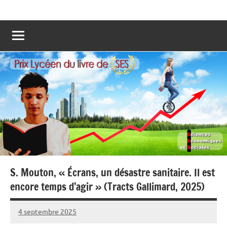
Aller
Prix
Les
au
lycéens
lycéen
contenu
votent
pour
du
leur
Livre
livre
préféré
de
de
SES
Sciences
Economiques
et
Sociales
!
S. Mouton, « Écrans, un désastre sanitaire. Il est
encore temps d’agir » (Tracts Gallimard, 2025)
4 septembre 2025
Fabien
7