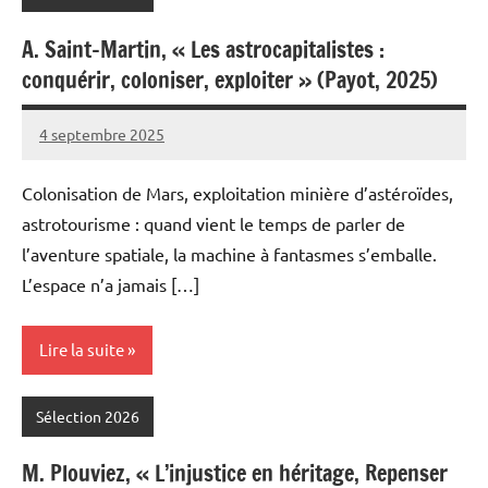
A. Saint-Martin, « Les astrocapitalistes :
conquérir, coloniser, exploiter » (Payot, 2025)
4 septembre 2025
Fabien
8
Meynier
commentaires
Colonisation de Mars, exploitation minière d’astéroïdes,
astrotourisme : quand vient le temps de parler de
l’aventure spatiale, la machine à fantasmes s’emballe.
L’espace n’a jamais […]
Lire la suite
Sélection 2026
M. Plouviez, « L’injustice en héritage, Repenser