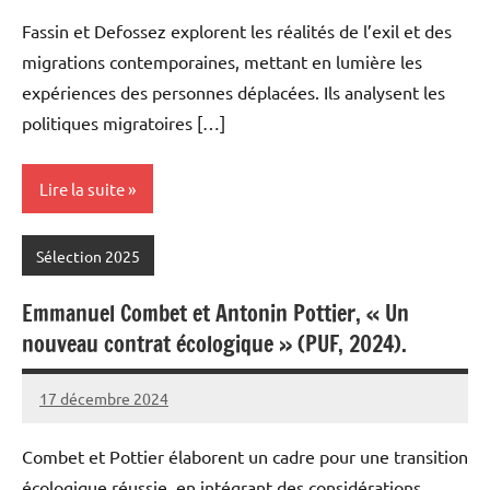
Meynier
commentaires
Fassin et Defossez explorent les réalités de l’exil et des
migrations contemporaines, mettant en lumière les
expériences des personnes déplacées. Ils analysent les
politiques migratoires […]
Lire la suite
Sélection 2025
Emmanuel Combet et Antonin Pottier, « Un
nouveau contrat écologique » (PUF, 2024).
17 décembre 2024
Fabien
6
Meynier
commentaires
Combet et Pottier élaborent un cadre pour une transition
écologique réussie, en intégrant des considérations