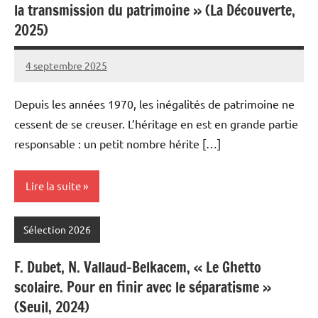
la transmission du patrimoine » (La Découverte,
2025)
4 septembre 2025
Fabien
4
Meynier
commentaires
Depuis les années 1970, les inégalités de patrimoine ne
cessent de se creuser. L’héritage en est en grande partie
responsable : un petit nombre hérite […]
Lire la suite
Sélection 2026
F. Dubet, N. Vallaud-Belkacem, « Le Ghetto
scolaire. Pour en finir avec le séparatisme »
(Seuil, 2024)