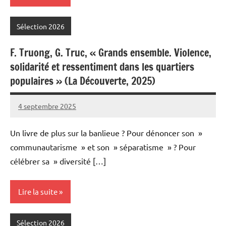
Sélection 2026
F. Truong, G. Truc, « Grands ensemble. Violence,
solidarité et ressentiment dans les quartiers
populaires » (La Découverte, 2025)
4 septembre 2025
Fabien
4
Meynier
commentaires
Un livre de plus sur la banlieue ? Pour dénoncer son »
communautarisme » et son » séparatisme » ? Pour
célébrer sa » diversité […]
Lire la suite
Sélection 2026