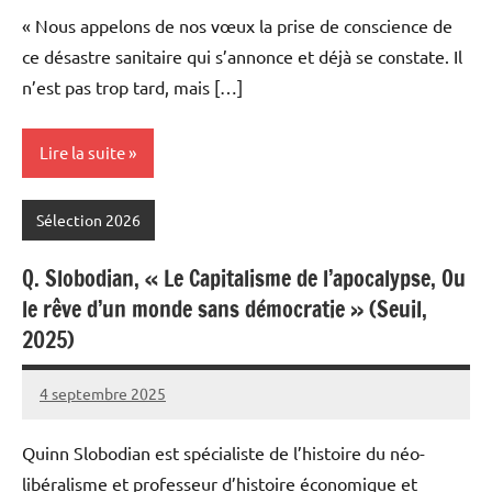
Meynier
commentaires
« Nous appelons de nos vœux la prise de conscience de
ce désastre sanitaire qui s’annonce et déjà se constate. Il
n’est pas trop tard, mais […]
Lire la suite
Sélection 2026
Q. Slobodian, « Le Capitalisme de l’apocalypse, Ou
le rêve d’un monde sans démocratie » (Seuil,
2025)
4 septembre 2025
Fabien
2
Meynier
commentaires
Quinn Slobodian est spécialiste de l’histoire du néo-
libéralisme et professeur d’histoire économique et