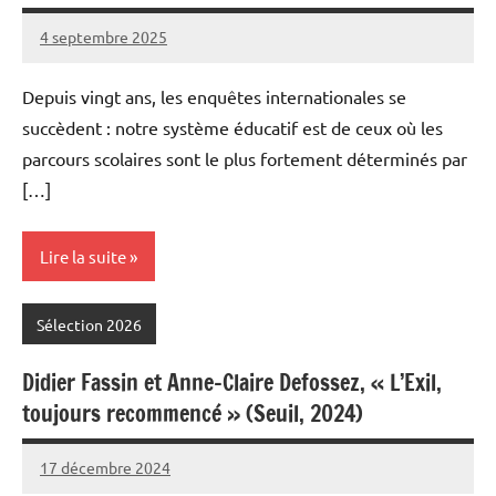
4 septembre 2025
Fabien
3
Meynier
commentaires
Depuis vingt ans, les enquêtes internationales se
succèdent : notre système éducatif est de ceux où les
parcours scolaires sont le plus fortement déterminés par
[…]
Lire la suite
Sélection 2026
Didier Fassin et Anne-Claire Defossez, « L’Exil,
toujours recommencé » (Seuil, 2024)
17 décembre 2024
Fabien
6