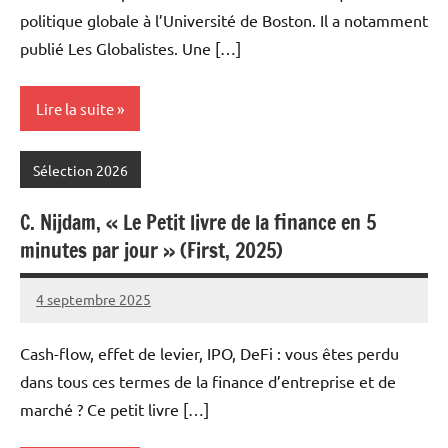
politique globale à l’Université de Boston. Il a notamment
publié Les Globalistes. Une […]
Lire la suite
Sélection 2026
C. Nijdam, « Le Petit livre de la finance en 5
minutes par jour » (First, 2025)
4 septembre 2025
Fabien
8
Meynier
commentaires
Cash-flow, effet de levier, IPO, DeFi : vous êtes perdu
dans tous ces termes de la finance d’entreprise et de
marché ? Ce petit livre […]